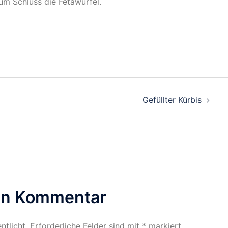
um Schluss die Fetawürfel.
on
Gefüllter Kürbis
nen Kommentar
ntlicht.
Erforderliche Felder sind mit
*
markiert