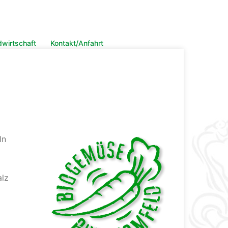
dwirtschaft
Kontakt/Anfahrt
e
ln
alz