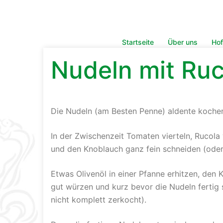
Zum
Inhalt
springen
Startseite
Über uns
Hof
Nudeln mit Ru
Die Nudeln (am Besten Penne) aldente koche
In der Zwischenzeit Tomaten vierteln, Rucola
und den Knoblauch ganz fein schneiden (oder
Etwas Olivenöl in einer Pfanne erhitzen, den
gut würzen und kurz bevor die Nudeln fertig s
nicht komplett zerkocht).