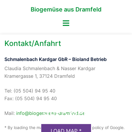
Zum
Biogemüse aus Dramfeld
Inhalt
springen
Menü
umschalten
Kontakt/Anfahrt
Schmalenbach Kardgar GbR – Bioland Betrieb
Claudia Schmalenbach & Nasser Kardgar
Kramergasse 1, 37124 Dramfeld
Tel: (05 504) 94 95 40
Fax: (05 504) 94 95 40
GDPR MAP
Mail:
info@biogemuese-dramfeld.de
* By loading the map you accept the privacy policy of Google.
LOAD MAP *